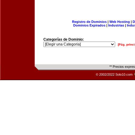
Registro de Dominios
|
Web Hosting
|
D
Dominios Expirados
|
Industrias
|
Indu
Categorías de Dominio:
[Pág. princi
** Precios expre
© 2002/2022 Solo10.com