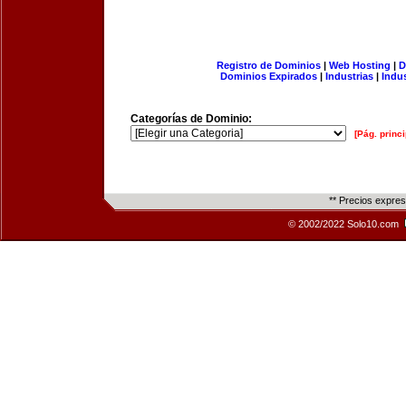
Registro de Dominios
|
Web Hosting
|
D
Dominios Expirados
|
Industrias
|
Indu
Categorías de Dominio:
[Pág. princi
** Precios expre
© 2002/2022 Solo10.com