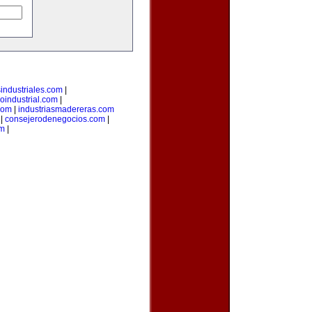
sindustriales.com
|
loindustrial.com
|
com
|
industriasmadereras.com
|
consejerodenegocios.com
|
om
|