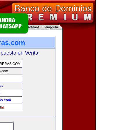
ras.com
 puesto en Venta
ERERAS.COM
s.com
as
!
as.com
tas