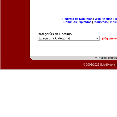
Registro de Dominios
|
Web Hosting
|
D
Dominios Expirados
|
Industrias
|
Indu
Categorías de Dominio:
[Pág. princi
** Precios expre
© 2002/2022 Solo10.com