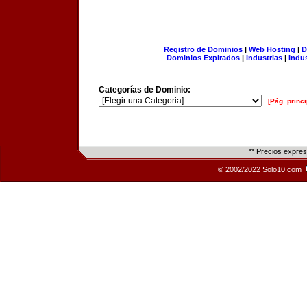
Registro de Dominios
|
Web Hosting
|
D
Dominios Expirados
|
Industrias
|
Indu
Categorías de Dominio:
[Pág. princi
** Precios expre
© 2002/2022 Solo10.com