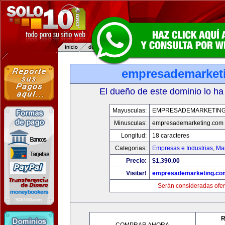
empresademarket
El dueño de este dominio lo ha
Mayusculas:
EMPRESADEMARKETIN
Minusculas:
empresademarketing.com
Longitud:
18 caracteres
Categorias:
Empresas e Industrias
,
Mar
Precio:
$1,390.00
Visitar!
empresademarketing.co
Serán consideradas ofer
R