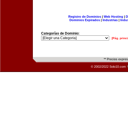
Registro de Dominios
|
Web Hosting
|
D
Dominios Expirados
|
Industrias
|
Indu
Categorías de Dominio:
[Pág. princi
** Precios expre
© 2002/2022 Solo10.com