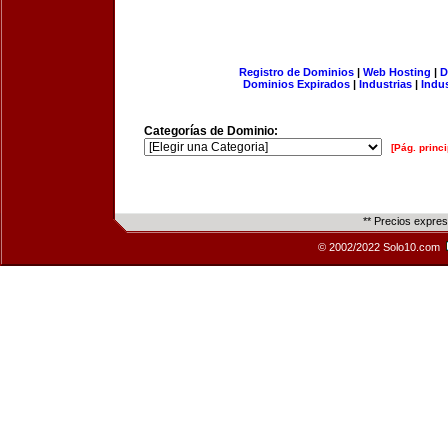
Registro de Dominios
|
Web Hosting
|
D
Dominios Expirados
|
Industrias
|
Indu
Categorías de Dominio:
[Pág. princi
** Precios expre
© 2002/2022 Solo10.com