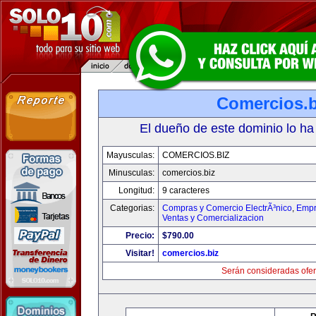
Comercios.b
El dueño de este dominio lo ha
Mayusculas:
COMERCIOS.BIZ
Minusculas:
comercios.biz
Longitud:
9 caracteres
Categorias:
Compras y Comercio ElectrÃ³nico
,
Empr
Ventas y Comercializacion
Precio:
$790.00
Visitar!
comercios.biz
Serán consideradas ofer