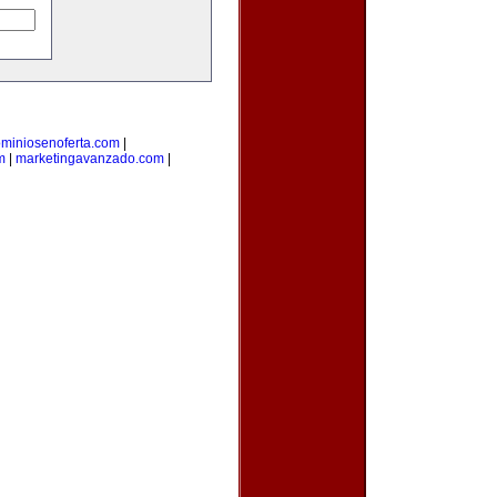
miniosenoferta.com
|
m
|
marketingavanzado.com
|