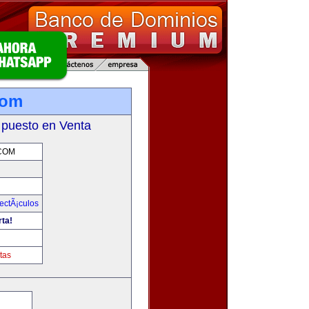
com
 puesto en Venta
COM
ectÃ¡culos
rta!
tas