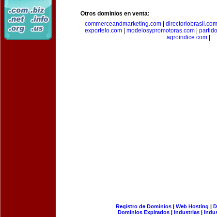
Otros dominios en venta:
commerceandmarketing.com
|
directoriobrasil.co
exportelo.com
|
modelosypromotoras.com
|
partid
agroindice.com
|
Registro de Dominios
|
Web Hosting
|
D
Dominios Expirados
|
Industrias
|
Indu