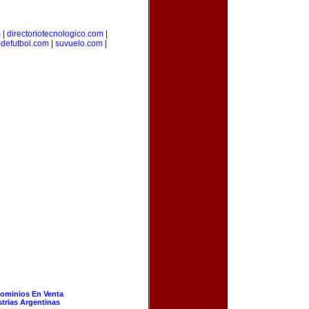
m
|
directoriotecnologico.com
|
odefutbol.com
|
suvuelo.com
|
ominios En Venta
strias Argentinas