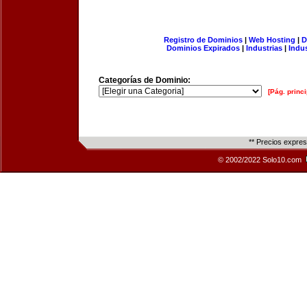
Registro de Dominios
|
Web Hosting
|
D
Dominios Expirados
|
Industrias
|
Indu
Categorías de Dominio:
[Pág. princi
** Precios expre
© 2002/2022 Solo10.com