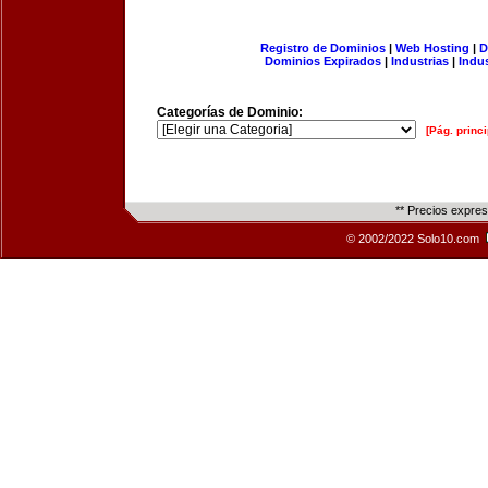
Registro de Dominios
|
Web Hosting
|
D
Dominios Expirados
|
Industrias
|
Indu
Categorías de Dominio:
[Pág. princi
** Precios expre
© 2002/2022 Solo10.com