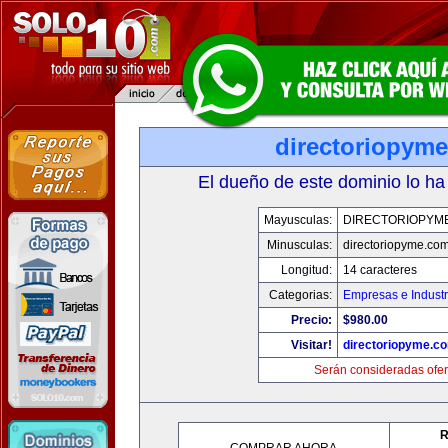
directoriopym
El dueño de este dominio lo ha
Mayusculas:
DIRECTORIOPYM
Minusculas:
directoriopyme.co
Longitud:
14 caracteres
Categorias:
Empresas e Industr
Precio:
$980.00
Visitar!
directoriopyme.c
Serán consideradas ofer
R