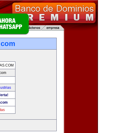
.com
AS.COM
.com
ustrias
erta!
.com
tas