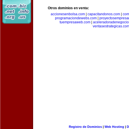
Otros dominios en venta:
accionesenbolsa.com
|
capacitandonos.com
|
com
programaciondewebs.com
|
proyectosempresa
tuempresaweb.com
|
aceleradoradenegocio
ventasestrategicas.co
Registro de Dominios
|
Web Hosting
|
D