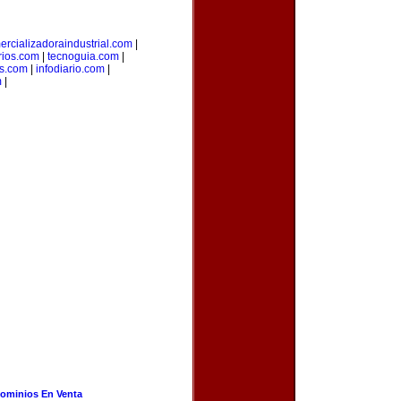
ercializadoraindustrial.com
|
rios.com
|
tecnoguia.com
|
s.com
|
infodiario.com
|
m
|
ominios En Venta