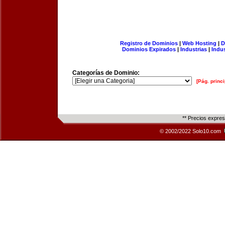
Registro de Dominios
|
Web Hosting
|
D
Dominios Expirados
|
Industrias
|
Indu
Categorías de Dominio:
[Pág. princi
** Precios expre
© 2002/2022 Solo10.com