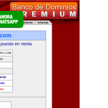
.com
 puesto en Venta
ERA.COM
com
erta!
.com
tas