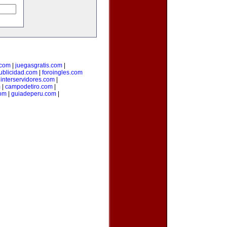
.com
|
juegasgratis.com
|
ublicidad.com
|
foroingles.com
|
interservidores.com
|
m
|
campodetiro.com
|
om
|
guiadeperu.com
|