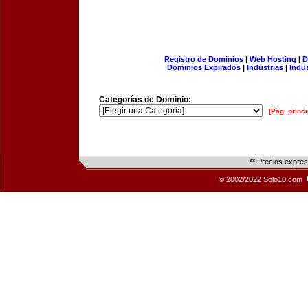
Registro de Dominios
|
Web Hosting
|
D
Dominios Expirados
|
Industrias
|
Indu
Categorías de Dominio:
[Pág. princi
** Precios expre
© 2002/2022 Solo10.com