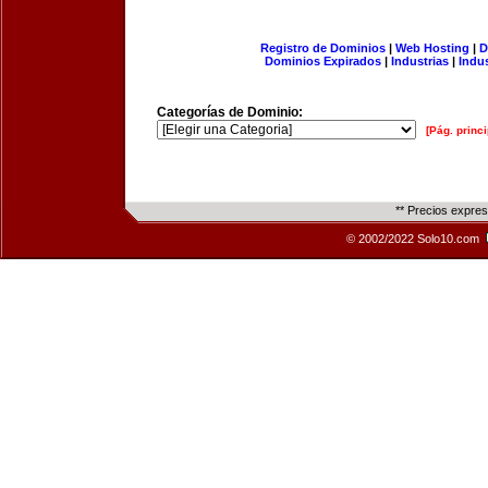
Registro de Dominios
|
Web Hosting
|
D
Dominios Expirados
|
Industrias
|
Indu
Categorías de Dominio:
[Pág. princi
** Precios expre
© 2002/2022 Solo10.com