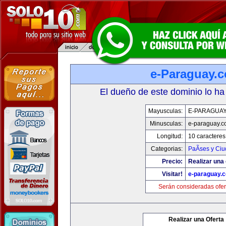
e-Paraguay.
El dueño de este dominio lo ha
Mayusculas:
E-PARAGUA
Minusculas:
e-paraguay.c
Longitud:
10 caracteres
Categorias:
PaÃ­ses y Ci
Precio:
Realizar una 
Visitar!
e-paraguay.
Serán consideradas ofer
Realizar una Oferta