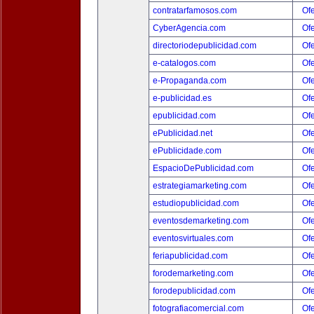
contratarfamosos.com
Ofe
CyberAgencia.com
Ofe
directoriodepublicidad.com
Ofe
e-catalogos.com
Ofe
e-Propaganda.com
Ofe
e-publicidad.es
Ofe
epublicidad.com
Ofe
ePublicidad.net
Ofe
ePublicidade.com
Ofe
EspacioDePublicidad.com
Ofe
estrategiamarketing.com
Ofe
estudiopublicidad.com
Ofe
eventosdemarketing.com
Ofe
eventosvirtuales.com
Ofe
feriapublicidad.com
Ofe
forodemarketing.com
Ofe
forodepublicidad.com
Ofe
fotografiacomercial.com
Ofe