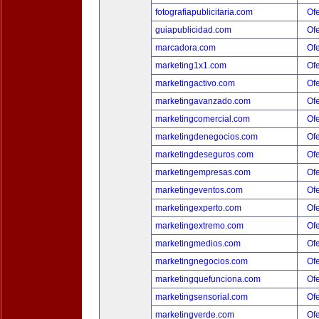
fotografiapublicitaria.com
Ofe
guiapublicidad.com
Ofe
marcadora.com
Ofe
marketing1x1.com
Ofe
marketingactivo.com
Ofe
marketingavanzado.com
Ofe
marketingcomercial.com
Ofe
marketingdenegocios.com
Ofe
marketingdeseguros.com
Ofe
marketingempresas.com
Ofe
marketingeventos.com
Ofe
marketingexperto.com
Ofe
marketingextremo.com
Ofe
marketingmedios.com
Ofe
marketingnegocios.com
Ofe
marketingquefunciona.com
Ofe
marketingsensorial.com
Ofe
marketingverde.com
Ofe