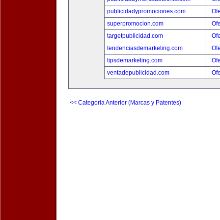
publicidadypromociones.com
Ofe
superpromocion.com
Ofe
targetpublicidad.com
Ofe
tendenciasdemarketing.com
Ofe
tipsdemarketing.com
Ofe
ventadepublicidad.com
Ofe
<< Categoria Anterior (Marcas y Patentes)