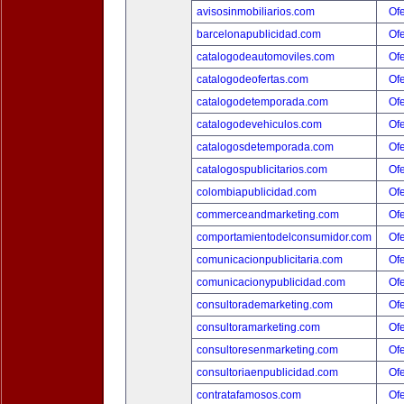
avisosinmobiliarios.com
Ofe
barcelonapublicidad.com
Ofe
catalogodeautomoviles.com
Ofe
catalogodeofertas.com
Ofe
catalogodetemporada.com
Ofe
catalogodevehiculos.com
Ofe
catalogosdetemporada.com
Ofe
catalogospublicitarios.com
Ofe
colombiapublicidad.com
Ofe
commerceandmarketing.com
Ofe
comportamientodelconsumidor.com
Ofe
comunicacionpublicitaria.com
Ofe
comunicacionypublicidad.com
Ofe
consultorademarketing.com
Ofe
consultoramarketing.com
Ofe
consultoresenmarketing.com
Ofe
consultoriaenpublicidad.com
Ofe
contratafamosos.com
Ofe