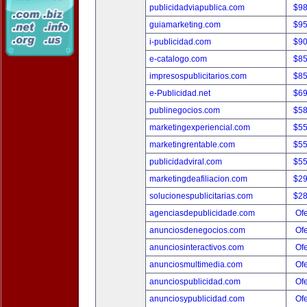
publicidadviapublica.com
$9
guiamarketing.com
$9
i-publicidad.com
$9
e-catalogo.com
$8
impresospublicitarios.com
$8
e-Publicidad.net
$6
publinegocios.com
$5
marketingexperiencial.com
$5
marketingrentable.com
$5
publicidadviral.com
$5
marketingdeafiliacion.com
$2
solucionespublicitarias.com
$2
agenciasdepublicidade.com
Ofe
anunciosdenegocios.com
Ofe
anunciosinteractivos.com
Ofe
anunciosmultimedia.com
Ofe
anunciospublicidad.com
Ofe
anunciosypublicidad.com
Ofe